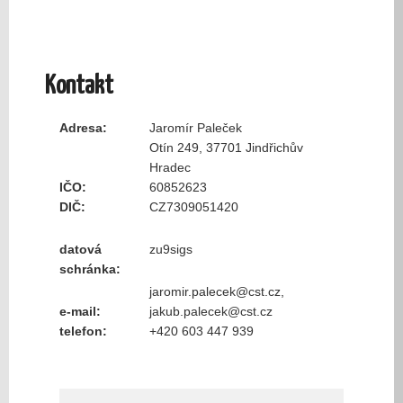
Kontakt
Adresa:
Jaromír Paleček
Otín 249, 37701 Jindřichův
Hradec
IČO:
60852623
DIČ:
CZ7309051420
datová
zu9sigs
schránka:
jaromir.palecek@cst.cz,
e-mail:
jakub.palecek@cst.cz
telefon:
+420 603 447 939