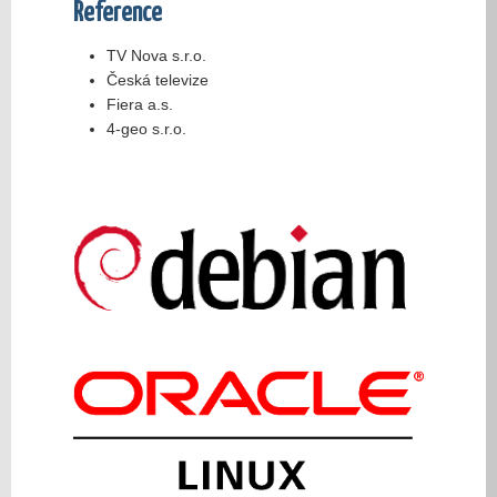
Reference
TV Nova s.r.o.
Česká televize
Fiera a.s.
4-geo s.r.o.