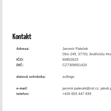
Kontakt
Adresa:
Jaromír Paleček
Otín 249, 37701 Jindřichův Hr
IČO:
60852623
DIČ:
CZ7309051420
datová schránka:
zu9sigs
e-mail:
jaromir.palecek@cst.cz, jakub
telefon:
+420 603 447 939