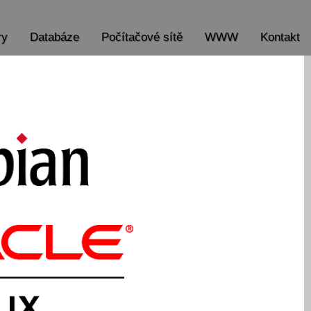
ry
Databáze
Počítačové sítě
WWW
Kontakt