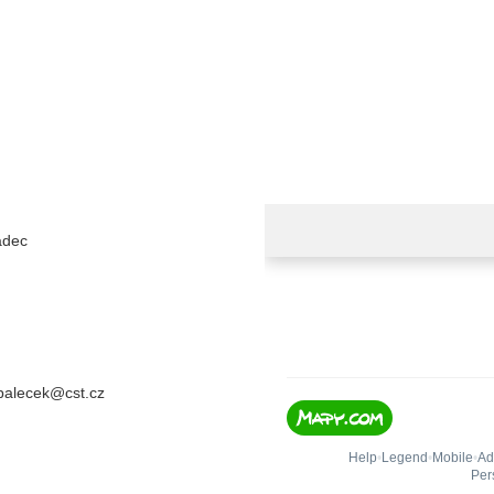
adec
.palecek@cst.cz