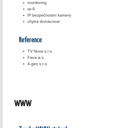
monitoring
wi-fi
IP bezpečnostní kamery
chytrá domácnost
Reference
TV Nova s.r.o.
Fiera a.s.
4-geo s.r.o.
WWW