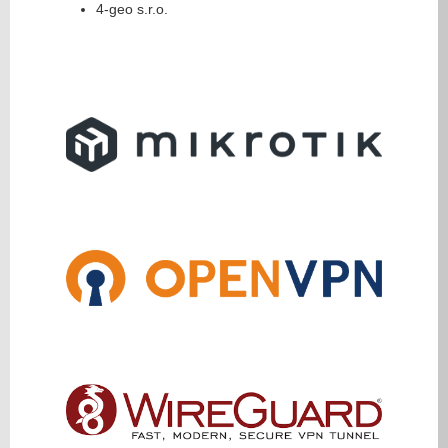
4-geo s.r.o.