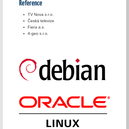
Reference
TV Nova s.r.o.
Česká televize
Fiera a.s.
4-geo s.r.o.