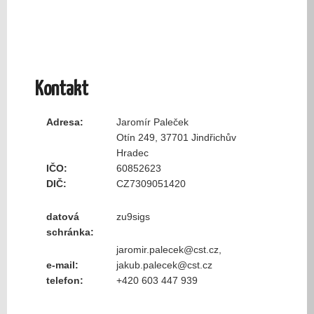
Kontakt
Adresa:
Jaromír Paleček
Otín 249, 37701 Jindřichův
Hradec
IČO:
60852623
DIČ:
CZ7309051420
datová
zu9sigs
schránka:
jaromir.palecek@cst.cz,
e-mail:
jakub.palecek@cst.cz
telefon:
+420 603 447 939